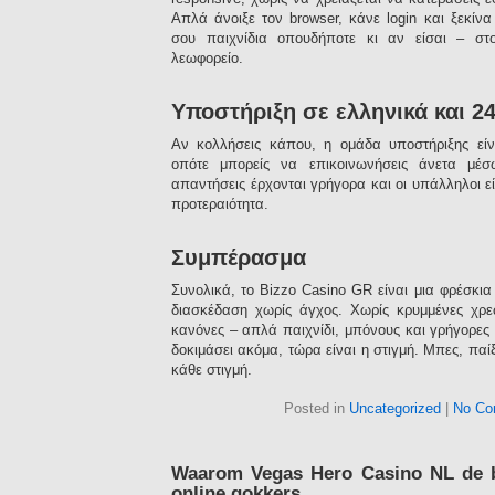
Απλά άνοιξε τον browser, κάνε login και ξεκίν
σου παιχνίδια οπουδήποτε κι αν είσαι – στ
λεωφορείο.
Υποστήριξη σε ελληνικά και 2
Αν κολλήσεις κάπου, η ομάδα υποστήριξης είνα
οπότε μπορείς να επικοινωνήσεις άνετα μέσ
απαντήσεις έρχονται γρήγορα και οι υπάλληλοι εί
προτεραιότητα.
Συμπέρασμα
Συνολικά, το Bizzo Casino GR είναι μια φρέσκια
διασκέδαση χωρίς άγχος. Χωρίς κρυμμένες χρε
κανόνες – απλά παιχνίδι, μπόνους και γρήγορες 
δοκιμάσει ακόμα, τώρα είναι η στιγμή. Μπες, πα
κάθε στιγμή.
Posted in
Uncategorized
|
No Co
Waarom Vegas Hero Casino NL de b
online gokkers