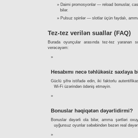
Daimi promosyonlar — reload bonuslar, cas
bilər.
Pulsuz spinlər — slotlar üçün faydalı, amma
Tez-tez verilən suallar (FAQ)
Burada oyunçular arasında tez-tez yaranan su
verəcəyəm:
Hesabımı necə təhlükəsiz saxlaya b
Güclü şifrə istifadə edin, iki faktorlu autentifik
Wi-Fi üzərindən ödəniş etməyin.
Bonuslar həqiqətən dəyərlidirmi?
Bonuslar dəyərli ola bilər, amma şərtləri oxu
uyğunsuz oyunlar səbəbindən bəzən real dəyər 