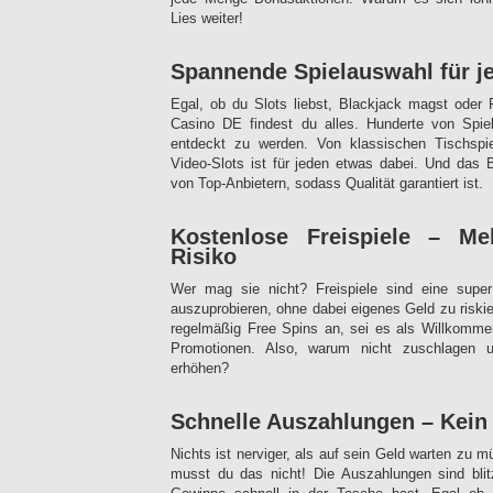
Lies weiter!
Spannende Spielauswahl für 
Egal, ob du Slots liebst, Blackjack magst oder R
Casino DE findest du alles. Hunderte von Spiel
entdeckt zu werden. Von klassischen Tischspi
Video-Slots ist für jeden etwas dabei. Und das
von Top-Anbietern, sodass Qualität garantiert ist.
Kostenlose Freispiele – Me
Risiko
Wer mag sie nicht? Freispiele sind eine super
auszuprobieren, ohne dabei eigenes Geld zu riski
regelmäßig Free Spins an, sei es als Willkomme
Promotionen. Also, warum nicht zuschlagen 
erhöhen?
Schnelle Auszahlungen – Kein
Nichts ist nerviger, als auf sein Geld warten zu
musst du das nicht! Die Auszahlungen sind blit