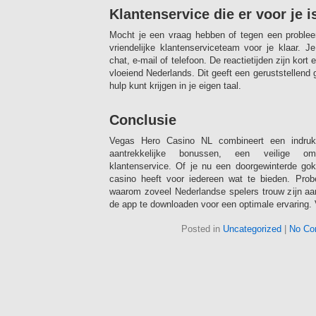
Klantenservice die er voor je i
Mocht je een vraag hebben of tegen een problee
vriendelijke klantenserviceteam voor je klaar. J
chat, e-mail of telefoon. De reactietijden zijn ko
vloeiend Nederlands. Dit geeft een geruststellend g
hulp kunt krijgen in je eigen taal.
Conclusie
Vegas Hero Casino NL combineert een indru
aantrekkelijke bonussen, een veilige om
klantenservice. Of je nu een doorgewinterde gokk
casino heeft voor iedereen wat te bieden. Prob
waarom zoveel Nederlandse spelers trouw zijn aa
de app te downloaden voor een optimale ervaring. 
Posted in
Uncategorized
|
No Co