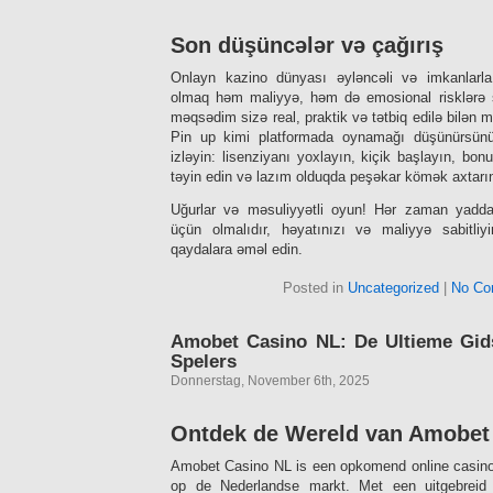
Son düşüncələr və çağırış
Onlayn kazino dünyası əyləncəli və imkanlarl
olmaq həm maliyyə, həm də emosional risklərə s
məqsədim sizə real, praktik və tətbiq edilə bilən 
Pin up kimi platformada oynamağı düşünürsünü
izləyin: lisenziyanı yoxlayın, kiçik başlayın, bonus
təyin edin və lazım olduqda peşəkar kömək axtarı
Uğurlar və məsuliyyətli oyun! Hər zaman yadd
üçün olmalıdır, həyatınızı və maliyyə sabitli
qaydalara əməl edin.
Posted in
Uncategorized
|
No Co
Amobet Casino NL: De Ultieme Gid
Spelers
Donnerstag, November 6th, 2025
Ontdek de Wereld van Amobet
Amobet Casino NL is een opkomend online casino
op de Nederlandse markt. Met een uitgebreid