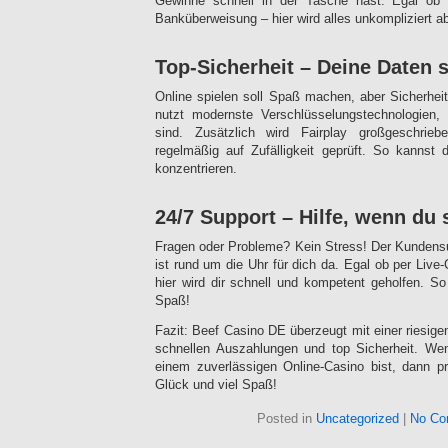
Gewinne schnell in der Tasche hast. Egal ob K
Banküberweisung – hier wird alles unkompliziert a
Top-Sicherheit – Deine Daten 
Online spielen soll Spaß machen, aber Sicherhei
nutzt modernste Verschlüsselungstechnologien,
sind. Zusätzlich wird Fairplay großgeschrie
regelmäßig auf Zufälligkeit geprüft. So kannst
konzentrieren.
24/7 Support – Hilfe, wenn du 
Fragen oder Probleme? Kein Stress! Der Kundens
ist rund um die Uhr für dich da. Egal ob per Live-
hier wird dir schnell und kompetent geholfen. 
Spaß!
Fazit: Beef Casino DE überzeugt mit einer riesigen
schnellen Auszahlungen und top Sicherheit. W
einem zuverlässigen Online-Casino bist, dann pr
Glück und viel Spaß!
Posted in
Uncategorized
|
No Co