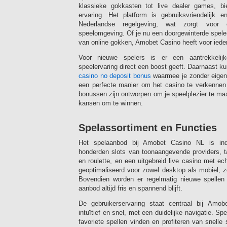
klassieke gokkasten tot live dealer games, b
ervaring. Het platform is gebruiksvriendelijk 
Nederlandse regelgeving, wat zorgt voor e
speelomgeving. Of je nu een doorgewinterde speler
van online gokken, Amobet Casino heeft voor ieder
Voor nieuwe spelers is er een aantrekkelij
speelervaring direct een boost geeft. Daarnaast ku
casino no deposit bonus
waarmee je zonder eigen 
een perfecte manier om het casino te verkennen 
bonussen zijn ontworpen om je speelplezier te ma
kansen om te winnen.
Spelassortiment en Functies
Het spelaanbod bij Amobet Casino NL is ind
honderden slots van toonaangevende providers, ta
en roulette, en een uitgebreid live casino met ech
geoptimaliseerd voor zowel desktop als mobiel, z
Bovendien worden er regelmatig nieuwe spellen
aanbod altijd fris en spannend blijft.
De gebruikerservaring staat centraal bij Amo
intuïtief en snel, met een duidelijke navigatie. S
favoriete spellen vinden en profiteren van snell