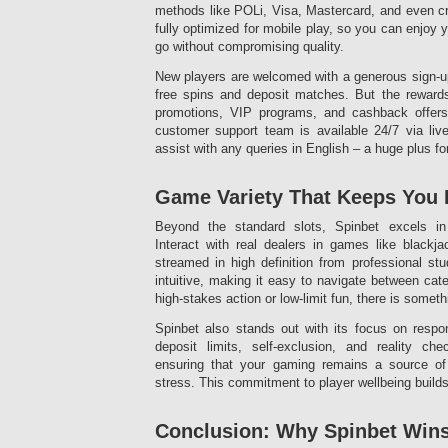
methods like POLi, Visa, Mastercard, and even cr
fully optimized for mobile play, so you can enjoy 
go without compromising quality.
New players are welcomed with a generous sign-up
free spins and deposit matches. But the rewards
promotions, VIP programs, and cashback offers 
customer support team is available 24/7 via liv
assist with any queries in English – a huge plus fo
Game Variety That Keeps You
Beyond the standard slots, Spinbet excels in
Interact with real dealers in games like blackja
streamed in high definition from professional stu
intuitive, making it easy to navigate between cat
high-stakes action or low-limit fun, there is someth
Spinbet also stands out with its focus on respon
deposit limits, self-exclusion, and reality che
ensuring that your gaming remains a source of 
stress. This commitment to player wellbeing builds 
Conclusion: Why Spinbet Wins