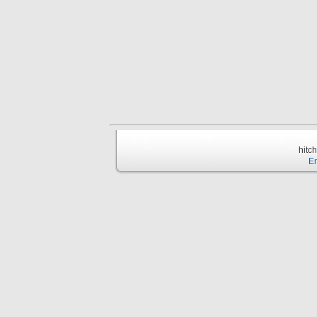
hitc
En