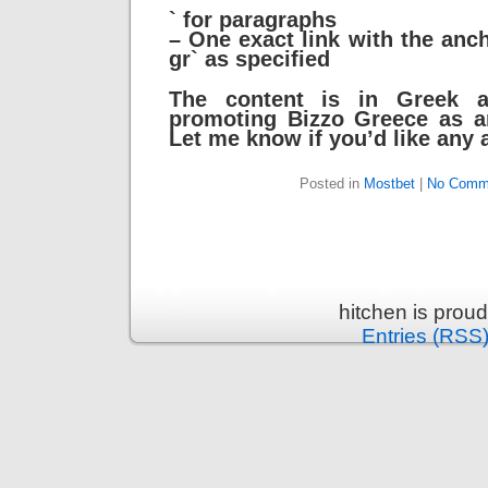
` for paragraphs
– One exact link with the anc
gr` as specified
The content is in Greek 
promoting Bizzo Greece as a
Let me know if you’d like any
Posted in
Mostbet
|
No Comm
hitchen is prou
Entries (RSS