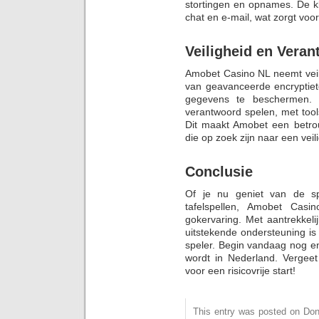
stortingen en opnames. De kl
chat en e-mail, wat zorgt voo
Veiligheid en Vera
Amobet Casino NL neemt veil
van geavanceerde encryptiet
gegevens te beschermen. D
verantwoord spelen, met tools 
Dit maakt Amobet een betro
die op zoek zijn naar een vei
Conclusie
Of je nu geniet van de sp
tafelspellen, Amobet Casi
gokervaring. Met aantrekkel
uitstekende ondersteuning i
speler. Begin vandaag nog e
wordt in Nederland. Vergeet
voor een risicovrije start!
This entry was posted on Don