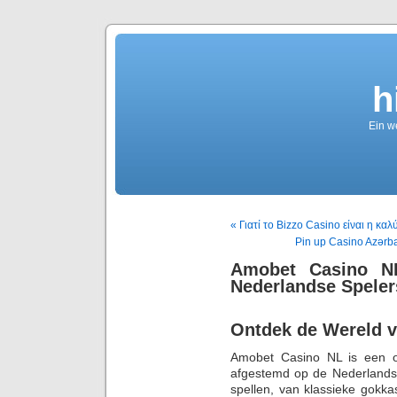
h
Ein we
« Γιατί το Bizzo Casino είναι η κα
Pin up Casino Azərbay
Amobet Casino N
Nederlandse Speler
Ontdek de Wereld 
Amobet Casino NL is een o
afgestemd op de Nederlands
spellen, van klassieke gokka