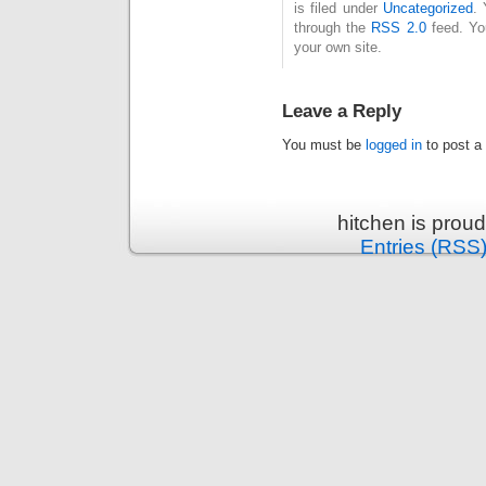
is filed under
Uncategorized
. 
through the
RSS 2.0
feed. Y
your own site.
Leave a Reply
You must be
logged in
to post a
hitchen is prou
Entries (RSS