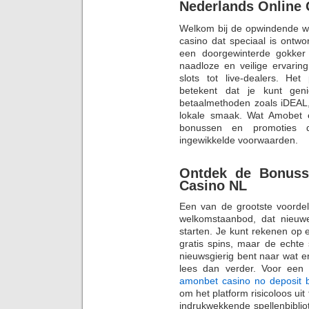
Nederlands Online
Welkom bij de opwindende w
casino dat speciaal is ontw
een doorgewinterde gokker
naadloze en veilige ervarin
slots tot live-dealers. Het
betekent dat je kunt geni
betaalmethoden zoals iDEAL, 
lokale smaak. Wat Amobet e
bonussen en promoties 
ingewikkelde voorwaarden.
Ontdek de Bonuss
Casino NL
Een van de grootste voorde
welkomstaanbod, dat nieuwe
starten. Je kunt rekenen op
gratis spins, maar de echte 
nieuwsgierig bent naar wat er 
lees dan verder. Voor een
amonbet casino no deposit 
om het platform risicoloos ui
indrukwekkende spellenbiblio