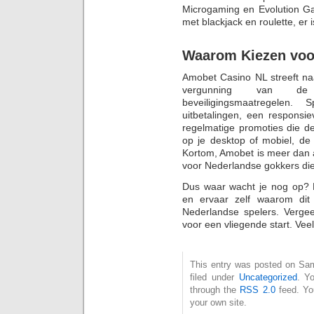
Microgaming en Evolution Ga
met blackjack en roulette, er i
Waarom Kiezen voo
Amobet Casino NL streeft na
vergunning van de K
beveiligingsmaatregelen
uitbetalingen, een responsi
regelmatige promoties die d
op je desktop of mobiel, de 
Kortom, Amobet is meer dan 
voor Nederlandse gokkers die 
Dus waar wacht je nog op?
en ervaar zelf waarom dit 
Nederlandse spelers. Verge
voor een vliegende start. Veel
This entry was posted on Sam
filed under
Uncategorized
. Y
through the
RSS 2.0
feed. Y
your own site.