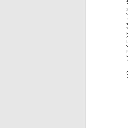
t
f
b
f