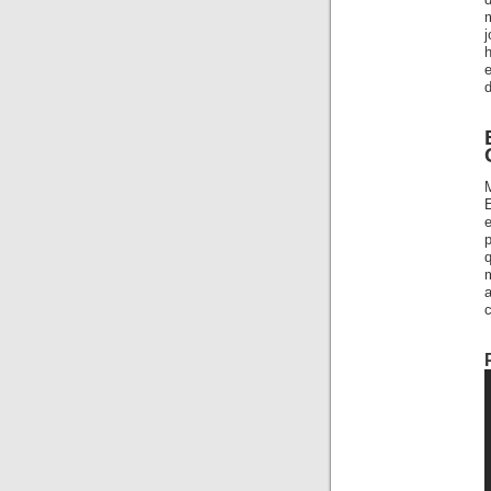
h
e
p
c