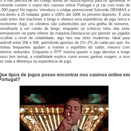
2x e não precisa de um código bónus do Nossa Aposta para os aproveitar. A
Solverde contém o maior dos casinos online Portugal e já vai com mais de
3.000 jogos! No registo, introduza o código promocional Solverde OBSMAX e
erá direito a 25 rodadas grátis e 100% até 100€ no primeiro depósito. É uma
usão entre slot machines e bingo e oferece uma experiência de jogo única e
envolvente. Aqui, os cilindros são substituídos por uma grelha de números,
semelhante a um cartão de bingo, enquanto os icónicos rolos das slots
permanecem na parte inferior da máquina.Destaca-se por permitir ao jogador
escolher o nível de volatilidade, algo raro nas slots modernas. Ideal para
ankroll entre 20€ e 50€, permitindo apostas de 1%–2% do saldo por spin. As
vitórias frequentes ajudam a manter o equilíbrio do saldo, mesmo com
prémios reduzidos. Enquanto o RTP mostra quanto o jogo devolve a longo
prazo (em teoria), a volatilidade explica como esses ganhos surgem, e isso
az toda a diferença na experiência de jogo.
Que tipos de jogos posso encontrar nos casinos online em
Portugal?