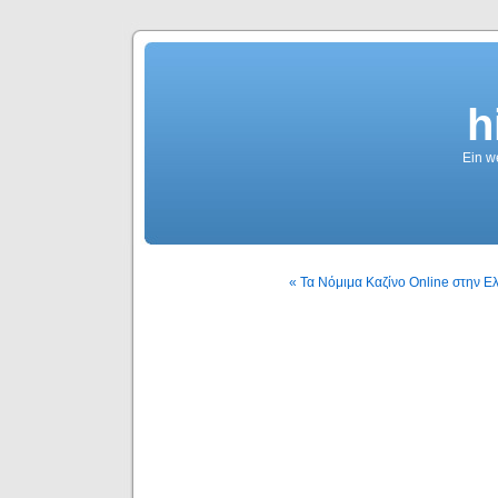
h
Ein we
« Τα Νόμιμα Καζίνο Online στην Ελ
Casino 
στην 
άδει
Enter
Casino 