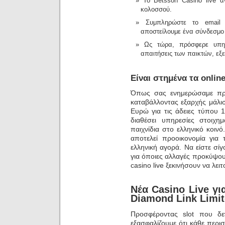
Το Betsson Casino live α
κολοσσού.
Συμπληρώστε το email
αποστείλουμε ένα σύνδεσμο 
Ως τώρα, πρόσφερε υπηρ
απαιτήσεις των παικτών, εξε
Είναι στημένα τα online
Όπως σας ενημερώσαμε πρό
καταβάλλοντας εξαρχής μάλι
Ευρώ για τις άδειες τύπου 
διαθέσει υπηρεσίες στοιχη
παιχνίδια στο ελληνικό κοιν
αποτελεί προοικονομία για
ελληνική αγορά. Να είστε σί
για όποιες αλλαγές προκύψουν
casino live ξεκινήσουν να λε
Νέα Casino Live γι
Diamond Link Limi
Προσφέροντας slot που δε
εξασφαλίζουμε ότι κάθε περισ