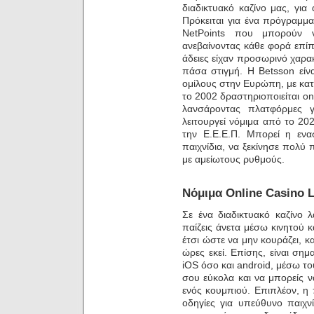
διαδικτυακό καζίνο μας, γι
Πρόκειται για ένα πρόγραμμα
NetPoints που μπορούν 
ανεβαίνοντας κάθε φορά επίπ
άδειες είχαν προσωρινό χαρ
πάσα στιγμή. Η Betsson είν
ομίλους στην Ευρώπη, με κα
το 2002 δραστηριοποιείται o
λανσάροντας πλατφόρμες γ
λειτουργεί νόμιμα από το 20
την Ε.Ε.Ε.Π. Μπορεί η εν
παιχνίδια, να ξεκίνησε πολύ 
με αμείωτους ρυθμούς.
Νόμιμα Online Casino L
Σε ένα διαδικτυακό καζίνο 
παίζεις άνετα μέσω κινητού 
έτσι ώστε να μην κουράζει, κ
ώρες εκεί. Επίσης, είναι ση
iOS όσο και android, μέσω το
σου εύκολα και να μπορείς ν
ενός κουμπιού. Επιπλέον, η
οδηγίες για υπεύθυνο παιχνί