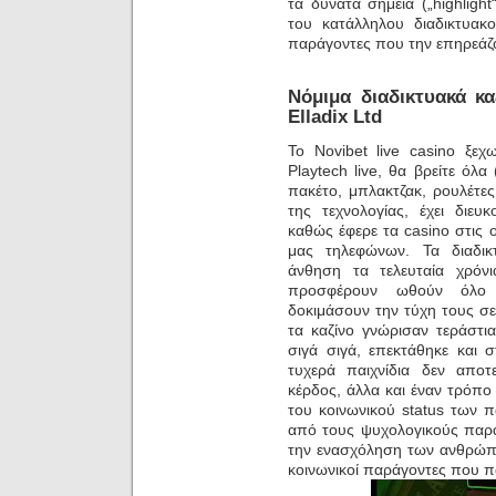
τα δυνατά σημεία („highligh
του κατάλληλου διαδικτυακο
παράγοντες που την επηρεάζο
Νόμιμα διαδικτυακά κα
Elladix Ltd
Το Novibet live casino ξεχω
Playtech live, θα βρείτε όλα 
πακέτο, μπλακτζακ, ρουλέτες
της τεχνολογίας, έχει διευ
καθώς έφερε τα casino στις 
μας τηλεφώνων. Τα διαδικτ
άνθηση τα τελευταία χρόν
προσφέρουν ωθούν όλο 
δοκιμάσουν την τύχη τους σε
τα καζίνο γνώρισαν τεράστι
σιγά σιγά, επεκτάθηκε και 
τυχερά παιχνίδια δεν αποτ
κέρδος, άλλα και έναν τρόπο
του κοινωνικού status των π
από τους ψυχολογικούς παρά
την ενασχόληση των ανθρώπω
κοινωνικοί παράγοντες που π