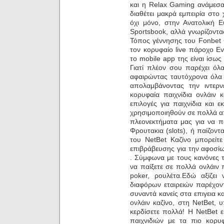
και η Relax Gaming ανάμεσα
διαθέτει μακρά εμπειρία στο
όχι μόνο, στην Ανατολική 
Sportsbook, αλλά γνωρίζοντας
Τόπος γέννησης του Fonbet C
τον κορυφαίο live πάροχο Ev
το mobile app της είναι ίσω
Γιατί πλέον σου παρέχει όλα
αφαιρώντας ταυτόχρονα όλα τ
απολαμβάνοντας την ιντερ
κορυφαία παιχνίδια ονλάιν 
επιλογές για παιχνiδια και 
χρησιμοποιηθούν σε πολλά απ
πλεονεκτήματα μας για να πα
Φρουτακια (slots), ή παίζοντ
του NetBet Καζίνο μπορείτ
επιβράβευσης για την αφοσίω
. Σύμφωνα με τους κανόνες τ
να παίξετε σε πολλά ονλάιν 
poker, ρουλέτα.Εδώ αξίζει 
διαφόρων εταιρειών παρέχοντ
συναντά κανείς στα επιγεια κα
ονλάιν καζίνο, στη NetBet, 
κερδίσετε πολλά! Η NetBet ε
παιχνιδιών με τα πιο κορυ