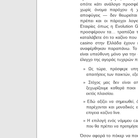
οπότε κάτι ανάλογο προσφέρ
χωρίς όνομα παρόχου ή χ
αποφύγεις — δεν θεωρείται
πρέπει και οι πάροχοι λογι
Εταιρίες όπως η Evolution G
προσφέρουν τα… τραπέζια το
καταλάβετε ότι το καζίνο που 
casino στην Ελλάδα έχουν 
αναφέρθηκαν παραπάνω. Το ί
είναι υπεύθυνη μόνο για την 
έλεγχο της αγοράς τυχερών π
Ως τώρα, πρόσφερε υπηρ
απαιτήσεις των παικτών, εξε
Στόχος μας δεν είναι α
ξεχωρίζουμε καθαρά ποιοι 
εκτός πλαισίου.
Εδώ αξίζει να σημειωθεί, 
παρέχονται και μοναδικές ε
επιγεια καζίνο live.
Η επιλογή ενός νόμιμου cas
που θα πρέπει να προτιμήσε
Όσον αφορά το πόκερ να πο