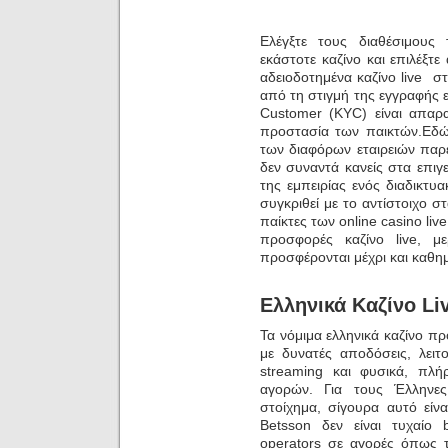
στην
Ελέγξτε τους διαθέσιμους
εκάστοτε καζίνο και επιλέξτε
αδειοδοτημένα καζίνο live σ
από τη στιγμή της εγγραφής 
Customer (KYC) είναι απαρ
προστασία των παικτών.Εδώ α
των διαφόρων εταιρειών παρέ
δεν συναντά κανείς στα επιγε
της εμπειρίας ενός διαδικτυ
συγκριθεί με το αντίστοιχο σ
παίκτες των online casino li
προσφορές καζίνο live, μ
προσφέρονται μέχρι και καθημ
Ελληνικά Kαζίνο Li
Τα νόμιμα ελληνικά καζίνο π
με δυνατές αποδόσεις, λειτο
streaming και φυσικά, πλή
αγορών. Για τους Έλληνες
στοίχημα, σίγουρα αυτό είν
Betsson δεν είναι τυχαίο
operators σε αγορές όπως τ