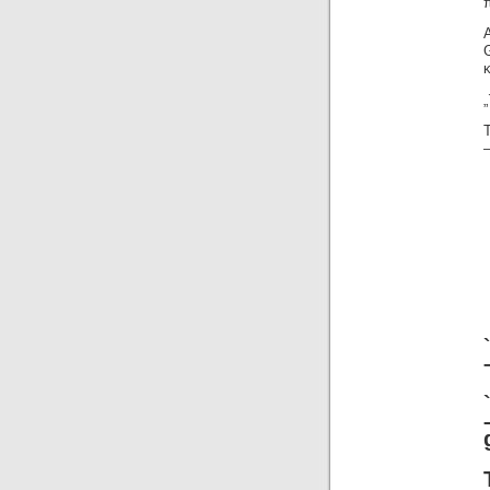
κ
„
–