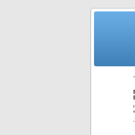
«
e
„