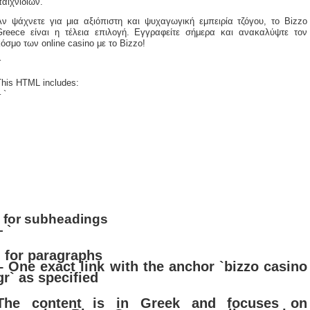
παιχνιδιών.
Αν ψάχνετε για μια αξιόπιστη και ψυχαγωγική εμπειρία τζόγου, το Bizzo
Greece είναι η τέλεια επιλογή. Εγγραφείτε σήμερα και ανακαλύψτε τον
όσμο των online casino με το Bizzo!
`
This HTML includes:
 `
` for the main title
– `
` for subheadings
– `
` for paragraphs
– One exact link with the anchor `bizzo casino
gr` as specified
The content is in Greek and focuses on