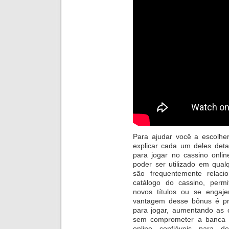
Para ajudar você a escolher
explicar cada um deles det
para jogar no cassino onli
poder ser utilizado em qua
são frequentemente relaci
catálogo do cassino, perm
novos títulos ou se engaj
vantagem desse bônus é pr
para jogar, aumentando as 
sem comprometer a banca d
online confiáveis para 