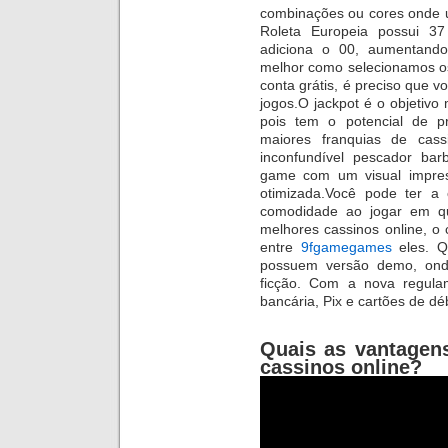
combinações ou cores onde u
Roleta Europeia possui 37
adiciona o 00, aumentand
melhor como selecionamos os
conta grátis, é preciso que
jogos.O jackpot é o objetivo
pois tem o potencial de p
maiores franquias de cas
inconfundível pescador ba
game com um visual impres
otimizada.Você pode ter a 
comodidade ao jogar em qu
melhores cassinos online, o
entre
9fgamegames
eles. Q
possuem versão demo, ond
ficção. Com a nova regula
bancária, Pix e cartões de dé
Quais as vantagen
cassinos online?