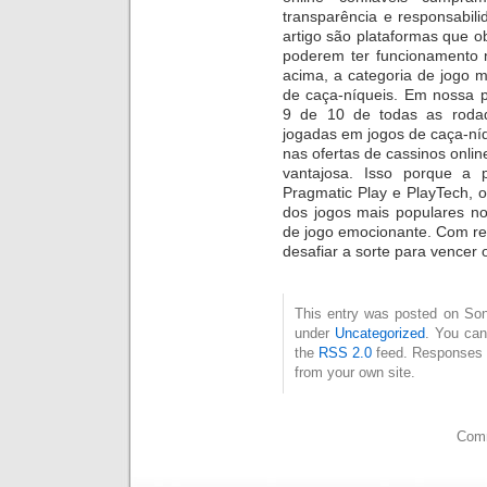
transparência e responsabil
artigo são plataformas que 
poderem ter funcionamento 
acima, a categoria de jogo 
de caça-níqueis. Em nossa
9 de 10 de todas as roda
jogadas em jogos de caça-níq
nas ofertas de cassinos onli
vantajosa. Isso porque a p
Pragmatic Play e PlayTech, o
dos jogos mais populares no
de jogo emocionante. Com reg
desafiar a sorte para vencer o
This entry was posted on Sonn
under
Uncategorized
. You can
the
RSS 2.0
feed. Responses a
from your own site.
Comm