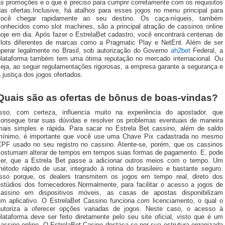
as promoções e o que é preciso para cumprir corretamente com os requisitos
das ofertas.Inclusive, há atalhos para esses jogos no menu principal para
você chegar rapidamente ao seu destino. Os caça-níqueis, também
conhecidos como slot machines, são a principal atração de cassinos online
hoje em dia. Após fazer o EstrelaBet cadastro, você encontrará centenas de
slots diferentes de marcas como a Pragmatic Play e NetEnt. Além de ser
operar legalmente no Brasil, sob autorização do Governo
ah2bet
Federal, a
plataforma também tem uma ótima reputação no mercado internacional. Ou
seja, ao seguir regulamentações rigorosas, a empresa garante a segurança e
 justiça dos jogos ofertados.
Quais são as ofertas de bônus de boas-vindas?
Isso, com certeza, influencia muito na experiência do apostador, que
consegue tirar suas dúvidas e resolver os problemas eventuais de maneira
mais simples e rápida. Para sacar no Estrela Bet cassino, além de saldo
mínimo, é importante que você use uma Chave Pix cadastrada no mesmo
CPF usado no seu registro no cassino. Atente-se, porém, que os cassinos
costumam alterar de tempos em tempos suas formas de pagamento. E, pode
ser, que a Estrela Bet passe a adicionar outros meios com o tempo. Um
método rápido de usar, integrado à rotina do brasileiro e bastante seguro.
Isso porque, os dealers transmitem os jogos em tempo real, direto dos
estúdios dos fornecedores.Normalmente, para facilitar o acesso a jogos de
cassino em dispositivos móveis, as casas de apostas disponibilizam
um aplicativo. O EstrelaBet Cassino funciona com licenciamento, o qual o
autoriza a oferecer opções variadas de jogos. Neste caso, o acesso à
lataforma deve ser feito diretamente pelo seu site oficial, visto que é um
assino online. O EstrelaBet Casino destaca-se por sua estrutura organizada