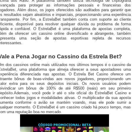
acima dos R$50. A plataforma também utiliza tecnologia de criptografia
avançada para proteger as informações pessoais e financeiras dos
jogadores. Além disso, os jogos oferecidos são auditados para garantir que
s resultados sejam aleatórios e imparciais, proporcionando uma experiência
transparente. Por fim, a EstrelaBet também conta com suporte ao cliente
eficiente, disponível para resolver qualquer dúvida ou problema de forma
rápida e confiável. O EstrelaBet é uma plataforma de apostas completa,
além de oferecer um cassino online diversificado e abrangente, também
apresenta uma seção de apostas esportivas repleta de recursos
nteressantes.
Vale a Pena Jogar no Cassino da Estrela Bet?
Um dos cassinos online mais utilizados nos últimos tempos é o cassino da
EstrelaBet, uma plataforma que almeja oferecer a seus apostadores uma
experiência diferenciada nas apostas. O Estrela Bet Casino oferece um
atraente bônus de boas-vindas aos novos jogadores, proporcionando um
valor extra para os seus depósitos iniciais. Os novos usuários podem
reivindicar um bônus de 100% de até R$500 (reais) em seu primeiro
depósito.Ademais, você pode ir até o site oficial do EstrelaBet Casino e
conhecer todos jogos e modalidades ativas. O multiplicador da sua aposta
aumenta conforme o avião se mantém voando, mas ele pode sumir a
qualquer momento. O EstrelaBet é um cassino criado há pouco tempo, mas
com uma reputação boa no mercado.