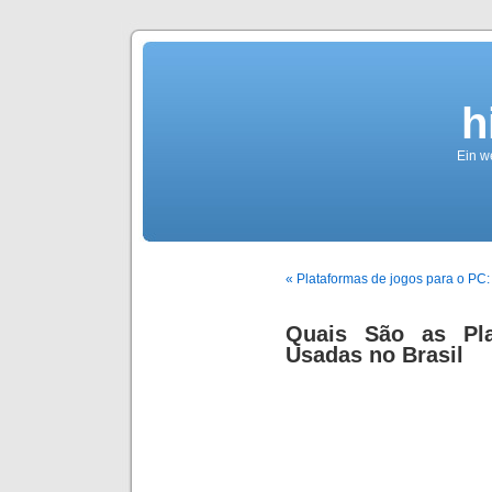
h
Ein we
« Plataformas de jogos para o PC: 
Quais São as Pl
Usadas no Brasil
O que 
energ
como el