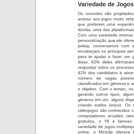
Variedade de Jogos
Os consoles são projetados
acesso aos jogos muito simp
que preferem uma experiên
dúvida, uma das plataformas
Com uma variedade imensa d
personalização que ele oferece
peleja, conversamos com e
encabeçam os principais ser
para te ajudar a fazer um 
disso, 62% deles afirmara
respostas sobre os processos
42% dos candidatos é atirar
número de vagas possíve
classificados em gêneros e 
o objetivo. Com o tempo, o
gerando outros tipos, alg
gêneros em um, alguns dispo
criando estilos únicos. Os 
videojogos são conhecidos 
computadores, arcades, celu
gratuitos, o Y8 é famoso
variedade de jogos multiplay
online, o Miniclip oferece 