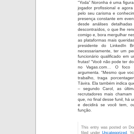
“Yoda” Noronha é uma figura
jogador profissional e agor
pelo seu carisma e conheci
presença constante em even
desde análises detalhada
descontraídos, o que lhe re
comigo e, bora mergulhar ne
as plataformas mais queridas 
presidente do LinkedIn Bra
necessariamente, ter um pe
funcionário qualificado em 
frutas! “Você não pode ter doi
no Vagas.com… O foco te 
argumenta. “Mesmo que você
trabalho, traga porcentag
Távira. Ela também indica qu
– segundo Carol, as últi
recrutadores mais chamam 
que, no final desse funil, h
e decidirá se você tem, o
função.
This entry was posted on Don
filed under
Uncategorized
. Y