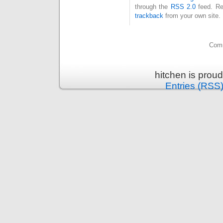
through the
RSS 2.0
feed. Re
trackback
from your own site.
Comm
hitchen is prou
Entries (RSS